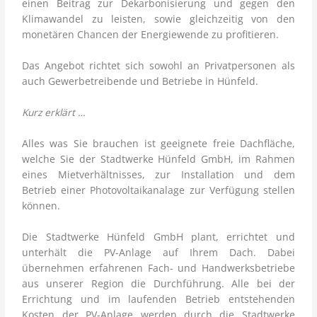
einen Beitrag zur Dekarbonisierung und gegen den
Klimawandel zu leisten, sowie gleichzeitig von den
eit
monetären Chancen der Energiewende zu profitieren.
Das Angebot richtet sich sowohl an Privatpersonen als
odus
auch Gewerbetreibende und Betriebe in Hünfeld.
Kurz erklärt …
Alles was Sie brauchen ist geeignete freie Dachfläche,
welche Sie der Stadtwerke Hünfeld GmbH, im Rahmen
eines Mietverhältnisses, zur Installation und dem
Betrieb einer Photovoltaikanalage zur Verfügung stellen
dus
können.
Die Stadtwerke Hünfeld GmbH plant, errichtet und
unterhält die PV-Anlage auf Ihrem Dach. Dabei
übernehmen erfahrenen Fach- und Handwerksbetriebe
aus unserer Region die Durchführung. Alle bei der
Errichtung und im laufenden Betrieb entstehenden
Kosten der PV-Anlage werden durch die Stadtwerke