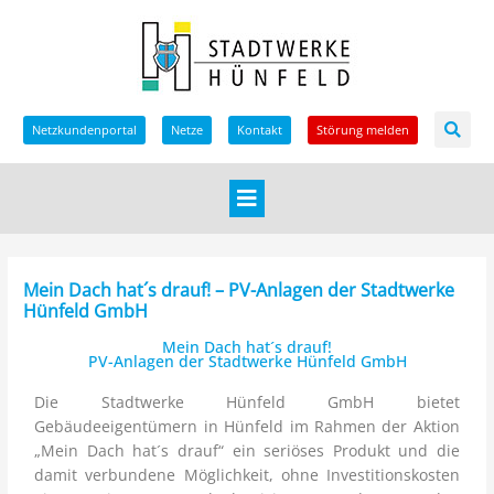
Zum
Inhalt
springen
Netzkundenportal
Netze
Kontakt
Störung melden
Main
Menu
Mein Dach hat´s drauf! – PV-Anlagen der Stadtwerke
Hünfeld GmbH
Mein Dach hat´s drauf!
PV-Anlagen der Stadtwerke Hünfeld GmbH
Die Stadtwerke Hünfeld GmbH bietet
Gebäudeeigentümern in Hünfeld im Rahmen der Aktion
dus
„Mein Dach hat´s drauf“ ein seriöses Produkt und die
damit verbundene Möglichkeit, ohne Investitionskosten