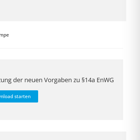
umpe
ung der neuen Vorgaben zu §14a EnWG
nload starten