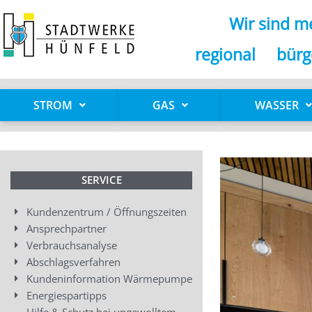
Zum
Wir sind me
Inhalt
springen
regional bürg
STROM
GAS
WASSER
SERVICE
Kundenzentrum / Öffnungszeiten
Ansprechpartner
Verbrauchsanalyse
Abschlagsverfahren
Kundeninformation Wärmepumpe
Energiespartipps
Hilfe & Schutz bei ungewolltem