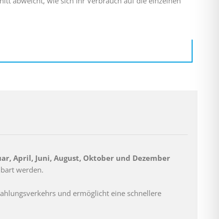
tt abweicht, wie sich Ihr Verbrauch auf die einzelnen
ar, April, Juni, August, Oktober und Dezember
nbart werden.
Zahlungsverkehrs und ermöglicht eine schnellere