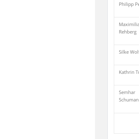
Philipp P
Maximili
Rehberg
Silke Wol
Kathrin T
Semhar
Schuman