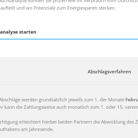
rauchsanalyse können Sie prüfen wie Ihr Verbrauch vom Durchschni
aufteilt und wo Potenziale zum Energiesparen stecken.
analyse starten
Abschlagsverfahren
 Abschläge werden grundsätzlich jeweils zum 1. der Monate
Febru
iv kann die Zahlungsweise auch monatlich zum 1. oder 15. verei
htigung erleichtert hierbei beiden Partnern die Abwicklung des 
uthabens am Jahresende.