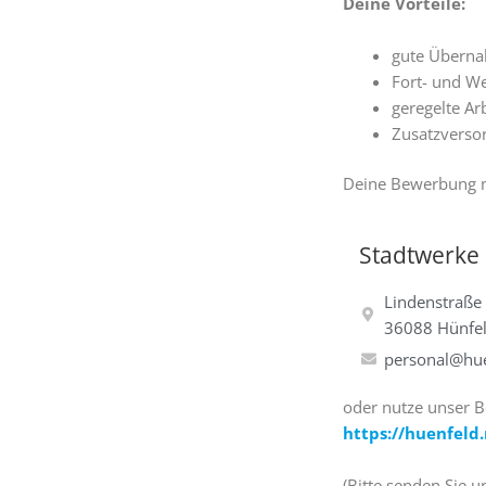
Deine Vorteile:
gute Übern
Fort- und W
geregelte Ar
Zusatzversor
Deine Bewerbung mi
Stadtwerke
Lindenstraße
36088 Hünfe
personal@hue
oder nutze unser B
https://huenfeld
(Bitte senden Sie 