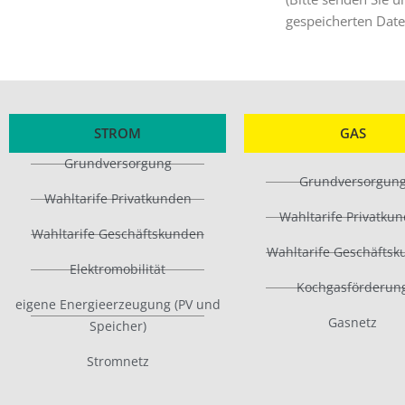
gespeicherten Dat
STROM
GAS
Grundversorgung
Grundversorgun
Wahltarife Privatkunden
Wahltarife Privatku
Wahltarife Geschäftskunden
Wahltarife Geschäfts
Elektromobilität
Kochgasförderun
eigene Energieerzeugung (PV und
Gasnetz
Speicher)
Stromnetz