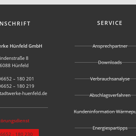
SERVICE
NSCHRIFT
erke Hünfeld GmbH
Ansprechpartner
indenstraße 8
Downloads
6088 Hünfeld
06652 – 180 201
Verbrauchsanalyse
06652 – 180 219
tadtwerke-huenfeld.de
Abschlagsverfahren
Kundeninformation Wärmep
törungsdienst
Energiespartipps
6652 - 180 230