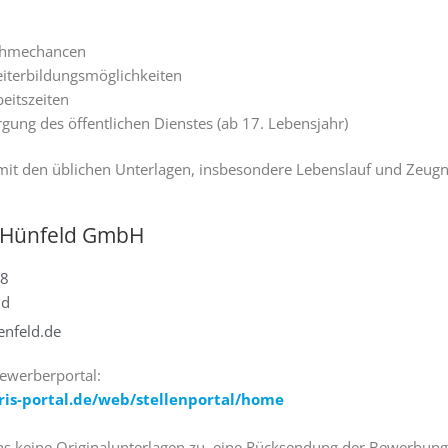
ahmechancen
eiterbildungsmöglichkeiten
beitszeiten
gung des öffentlichen Dienstes (ab 17. Lebensjahr)
t den üblichen Unterlagen, insbesondere Lebenslauf und Zeugni
 Hünfeld GmbH
 8
ld
nfeld.de
ewerberportal:
.ris-portal.de/web/stellenportal/home
uns keine Originalunterlagen zu, eine Rücksendung der Bewerbungs