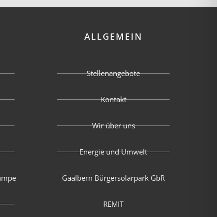
ALLGEMEIN
Stellenangebote
Kontakt
Wir über uns
Energie und Umwelt
umpe
Gaalbern Bürgersolarpark GbR
REMIT