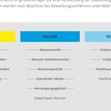
en werden nach Abschluss des Bewerbungsverfahrens unter Wahru
WASSER
VE
g
Wassertarife
Citybu
nden
Wasser Härtebereiche
City
kunden
Wasserqualität
Parkhau
g
Standrohr Miete
Parkha
Versorgungsgebiet
Downloads Wasser