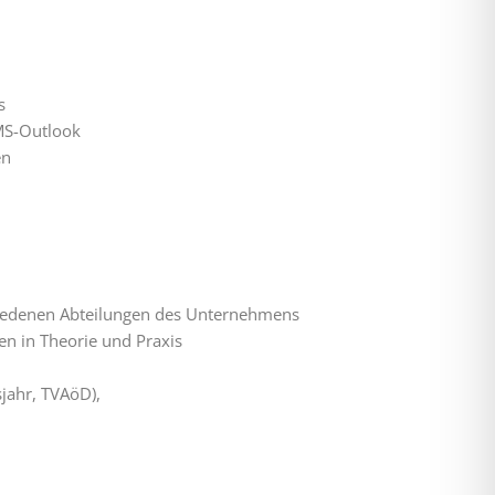
s
MS-Outlook
en
hiedenen Abteilungen des Unternehmens
en in Theorie und Praxis
jahr, TVAöD),