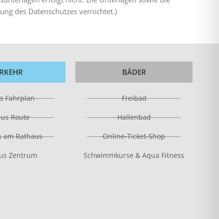
ng des Datenschutzes vernichtet.)
RKEHR
BÄDER
s Fahrplan
Freibad
bus Route
Hallenbad
s am Rathaus
Online-Ticket-Shop
us Zentrum
Schwimmkurse & Aqua Fitness