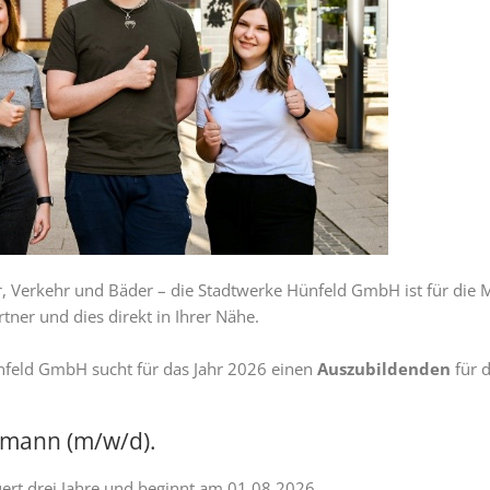
r, Verkehr und Bäder – die Stadtwerke Hünfeld GmbH ist für di
rtner und dies direkt in Ihrer Nähe.
nfeld GmbH sucht für das Jahr 2026 einen
Auszubildenden
für 
fmann (m/w/d).
ert drei Jahre und beginnt am 01.08.2026.